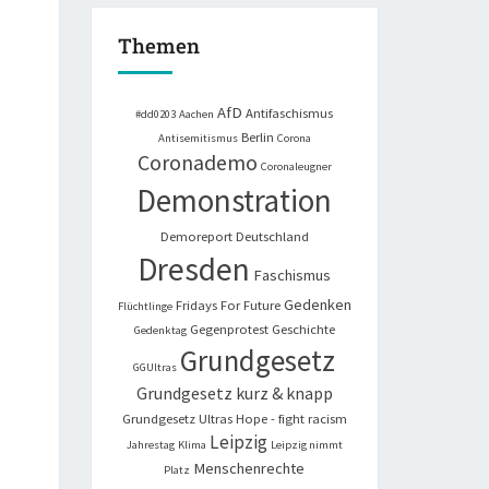
Themen
AfD
Antifaschismus
#dd0203
Aachen
Berlin
Antisemitismus
Corona
Coronademo
Coronaleugner
Demonstration
Demoreport
Deutschland
Dresden
Faschismus
Gedenken
Fridays For Future
Flüchtlinge
Gegenprotest
Geschichte
Gedenktag
Grundgesetz
GGUltras
Grundgesetz kurz & knapp
Grundgesetz Ultras
Hope - fight racism
Leipzig
Jahrestag
Klima
Leipzig nimmt
Menschenrechte
Platz