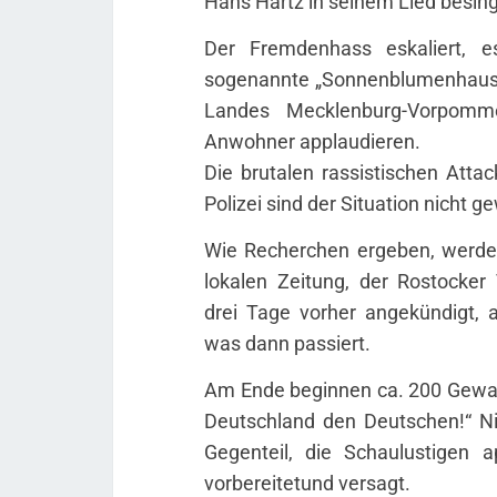
Hans Hartz in seinem Lied besing
Der Fremdenhass eskaliert, 
sogenannte „Sonnenblumenhaus“,
Landes Mecklenburg-Vorpomme
Anwohner applaudieren.
Die brutalen rassistischen Attac
Polizei sind der Situation nicht 
Wie Recherchen ergeben, werden
lokalen Zeitung, der Rostocker
drei Tage vorher angekündigt, a
was dann passiert.
Am Ende beginnen ca. 200 Gewaltt
Deutschland den Deutschen!“ Ni
Gegenteil, die Schaulustigen a
vorbereitetund versagt.