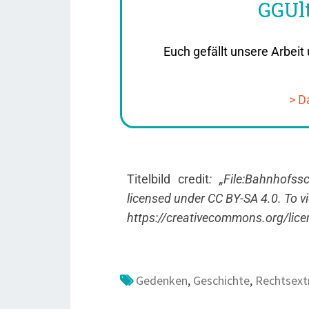
GGUlt
Euch gefällt unsere Arbeit 
> D
Titelbild credit
: „File:Bahnhofs
licensed under CC BY-SA 4.0. To vie
https://creativecommons.org/lice
Gedenken
,
Geschichte
,
Rechtsex