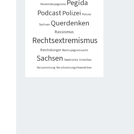
Pegida
Novemberpogrome
Podcast
Polizei
Polizei
Querdenken
Sachsen
Rassismus
Rechtsextremismus
Reichsbürger
Reichspogromnacht
Sachsen
Seebrücke
Unteilbar
Versammlung
Verschwörungstheoretiker