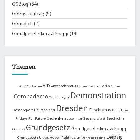
GGBlog
(64)
GGGastbeitrag
(9)
GGundIch
(7)
Grundgesetz kurz & knapp
(19)
Themen
AfD
Antifaschismus
Berlin
#dd0203
Aachen
Antisemitismus
Corona
Demonstration
Coronademo
Coronaleugner
Dresden
Faschismus
Demoreport
Deutschland
Flüchtlinge
Gedenken
Fridays For Future
Gegenprotest
Geschichte
Gedenktag
Grundgesetz
Grundgesetz kurz & knapp
GGUltras
Leipzig
Grundgesetz Ultras
Hope - fight racism
Jahrestag
Klima