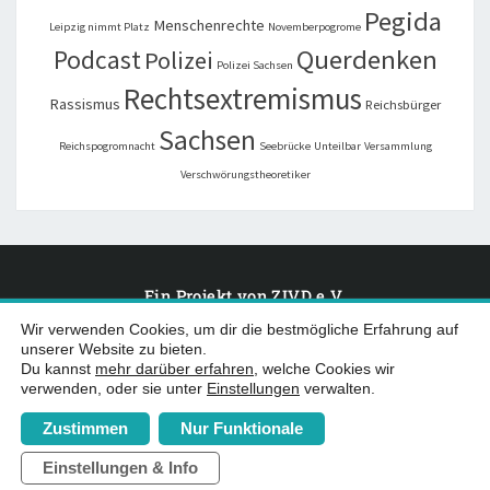
Pegida
Menschenrechte
Leipzig nimmt Platz
Novemberpogrome
Querdenken
Podcast
Polizei
Polizei Sachsen
Rechtsextremismus
Rassismus
Reichsbürger
Sachsen
Reichspogromnacht
Seebrücke
Unteilbar
Versammlung
Verschwörungstheoretiker
Ein Projekt von
ZIVD e.V.
Wir verwenden Cookies, um dir die bestmögliche Erfahrung auf
unserer Website zu bieten.
Du kannst
mehr darüber erfahren
, welche Cookies wir
WEG MIT
verwenden, oder sie unter
Einstellungen
verwalten.
§219a!
Impressum
Datenschutz
Zustimmen
Nur Funktionale
Einstellungen & Info
© 2026
ZIVD e.V.