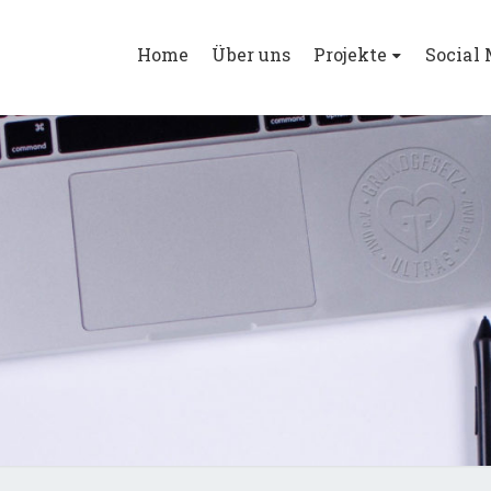
Home
Über uns
Projekte
Social
GGUL
Die Würde
Des
Menschen
Ist
Unantastbar.