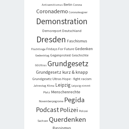
Berlin
Antisemitismus
Corona
Coronademo
Coronaleugner
Demonstration
Demoreport
Deutschland
Dresden
Faschismus
Gedenken
Fridays For Future
Flüchtlinge
Gegenprotest
Geschichte
Gedenktag
Grundgesetz
GGUltras
Grundgesetz kurz & knapp
Grundgesetz Ultras
Hope - fight racism
Leipzig
Jahrestag
Klima
Leipzig nimmt
Menschenrechte
Platz
Pegida
Novemberpogrome
Podcast
Polizei
Polizei
Querdenken
Sachsen
Rassismus