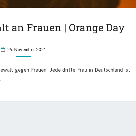
T
lt an Frauen | Orange Day
A
G
G
25. November 2021
E
G
E
ewalt gegen Frauen. Jede dritte Frau in Deutschland ist
N
…
G
E
W
A
L
T
A
N