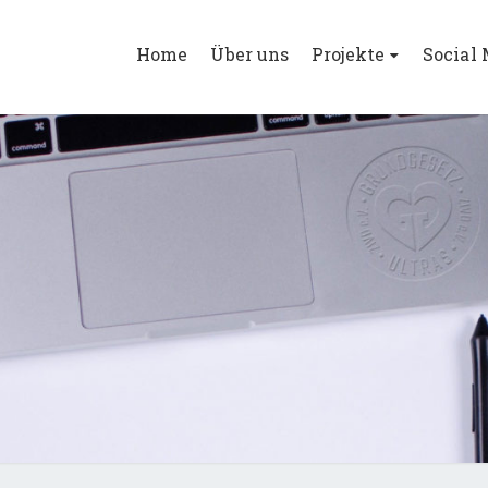
Home
Über uns
Projekte
Social
GGUL
Die Würde
Des
Menschen
Ist
Unantastbar.