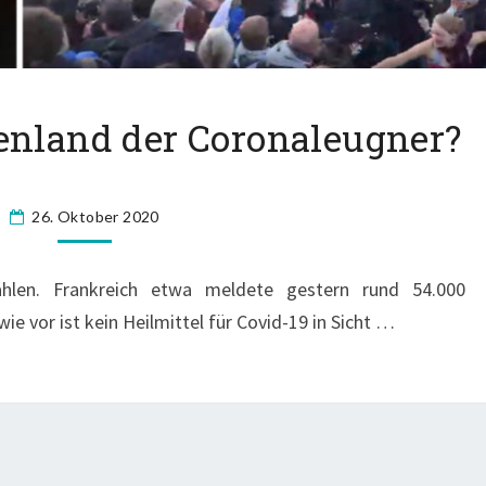
B
fenland der Coronaleugner?
E
R
L
26. Oktober 2020
I
N
,
zahlen. Frankreich etwa meldete gestern rund 54.000
S
ie vor ist kein Heilmittel für Covid-19 in Sicht …
C
H
L
A
R
A