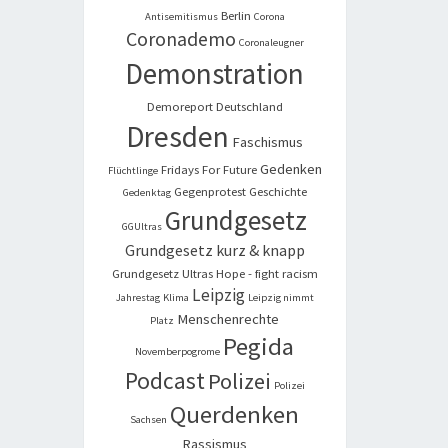
Berlin
Antisemitismus
Corona
Coronademo
Coronaleugner
Demonstration
Demoreport
Deutschland
Dresden
Faschismus
Gedenken
Fridays For Future
Flüchtlinge
Gegenprotest
Geschichte
Gedenktag
Grundgesetz
GGUltras
Grundgesetz kurz & knapp
Grundgesetz Ultras
Hope - fight racism
Leipzig
Jahrestag
Klima
Leipzig nimmt
Menschenrechte
Platz
Pegida
Novemberpogrome
Podcast
Polizei
Polizei
Querdenken
Sachsen
Rassismus