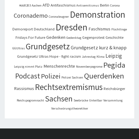
AfD
Antifaschismus
Berlin
#dd0203
Aachen
Antisemitismus
Corona
Demonstration
Coronademo
Coronaleugner
Dresden
Faschismus
Demoreport
Deutschland
Flüchtlinge
Gedenken
Fridays For Future
Gegenprotest
Geschichte
Gedenktag
Grundgesetz
Grundgesetz kurz & knapp
GGUltras
Leipzig
Grundgesetz Ultras
Hope - fight racism
Jahrestag
Klima
Pegida
Menschenrechte
Leipzig nimmt Platz
Novemberpogrome
Querdenken
Podcast
Polizei
Polizei Sachsen
Rechtsextremismus
Rassismus
Reichsbürger
Sachsen
Reichspogromnacht
Seebrücke
Unteilbar
Versammlung
Verschwörungstheoretiker