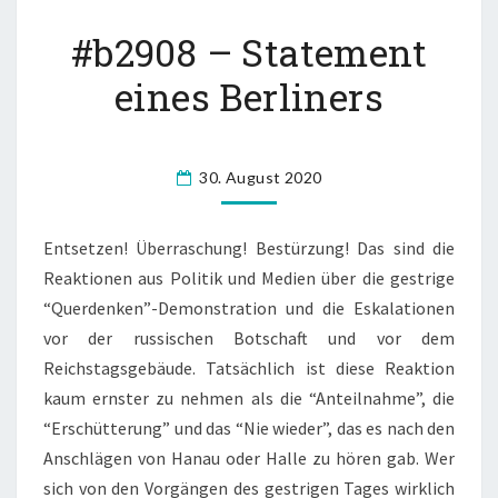
#
#b2908 – Statement
B
2
eines Berliners
9
0
8
–
30. August 2020
S
T
Entsetzen! Überraschung! Bestürzung! Das sind die
A
T
Reaktionen aus Politik und Medien über die gestrige
E
“Querdenken”-Demonstration und die Eskalationen
M
vor der russischen Botschaft und vor dem
E
Reichstagsgebäude. Tatsächlich ist diese Reaktion
N
kaum ernster zu nehmen als die “Anteilnahme”, die
T
E
“Erschütterung” und das “Nie wieder”, das es nach den
I
Anschlägen von Hanau oder Halle zu hören gab. Wer
N
sich von den Vorgängen des gestrigen Tages wirklich
E