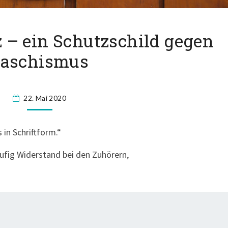
D
 – ein Schutzschild gegen
A
Faschismus
S
G
R
U
22. Mai 2020
N
D
in Schriftform.“
G
E
ufig Widerstand bei den Zuhörern,
S
E
T
Z
–
E