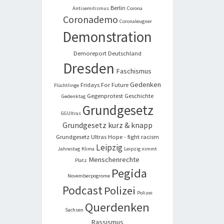
Berlin
Antisemitismus
Corona
Coronademo
Coronaleugner
Demonstration
Demoreport
Deutschland
Dresden
Faschismus
Gedenken
Fridays For Future
Flüchtlinge
Gegenprotest
Geschichte
Gedenktag
Grundgesetz
GGUltras
Grundgesetz kurz & knapp
Grundgesetz Ultras
Hope - fight racism
Leipzig
Jahrestag
Klima
Leipzig nimmt
Menschenrechte
Platz
Pegida
Novemberpogrome
Podcast
Polizei
Polizei
Querdenken
Sachsen
Rassismus