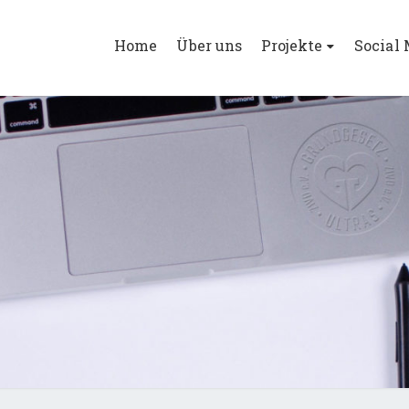
Home
Über uns
Projekte
Social
GGUL
Die Würde
Des
Menschen
Ist
Unantastbar.