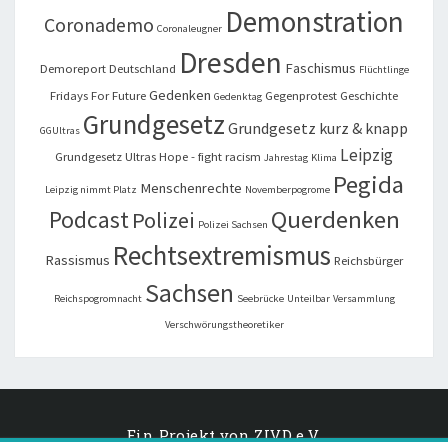
Demonstration
Coronademo
Coronaleugner
Dresden
Faschismus
Demoreport
Deutschland
Flüchtlinge
Gedenken
Fridays For Future
Gegenprotest
Geschichte
Gedenktag
Grundgesetz
Grundgesetz kurz & knapp
GGUltras
Leipzig
Grundgesetz Ultras
Hope - fight racism
Jahrestag
Klima
Pegida
Menschenrechte
Leipzig nimmt Platz
Novemberpogrome
Querdenken
Podcast
Polizei
Polizei Sachsen
Rechtsextremismus
Rassismus
Reichsbürger
Sachsen
Reichspogromnacht
Seebrücke
Unteilbar
Versammlung
Verschwörungstheoretiker
Ein Projekt von
ZIVD e.V.