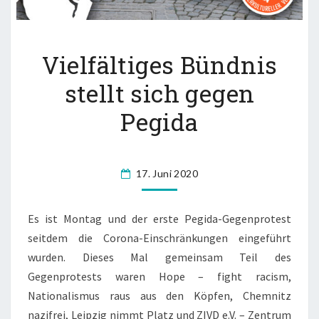
VIELFÄLTIGES
Vielfältiges Bündnis
BÜNDNIS
STELLT
stellt sich gegen
SICH
Pegida
GEGEN
PEGIDA
17. Juni 2020
Es ist Montag und der erste Pegida-Gegenprotest
seitdem die Corona-Einschränkungen eingeführt
wurden. Dieses Mal gemeinsam Teil des
Gegenprotests waren Hope – fight racism,
Nationalismus raus aus den Köpfen, Chemnitz
nazifrei, Leipzig nimmt Platz und ZIVD e.V. – Zentrum