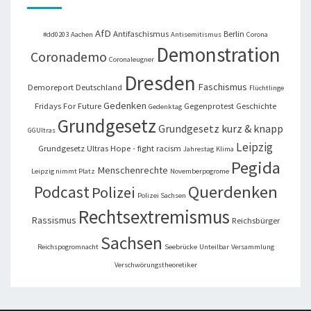
AfD
Antifaschismus
Berlin
#dd0203
Aachen
Antisemitismus
Corona
Demonstration
Coronademo
Coronaleugner
Dresden
Faschismus
Demoreport
Deutschland
Flüchtlinge
Gedenken
Fridays For Future
Gegenprotest
Geschichte
Gedenktag
Grundgesetz
Grundgesetz kurz & knapp
GGUltras
Leipzig
Grundgesetz Ultras
Hope - fight racism
Jahrestag
Klima
Pegida
Menschenrechte
Leipzig nimmt Platz
Novemberpogrome
Querdenken
Podcast
Polizei
Polizei Sachsen
Rechtsextremismus
Rassismus
Reichsbürger
Sachsen
Reichspogromnacht
Seebrücke
Unteilbar
Versammlung
Verschwörungstheoretiker