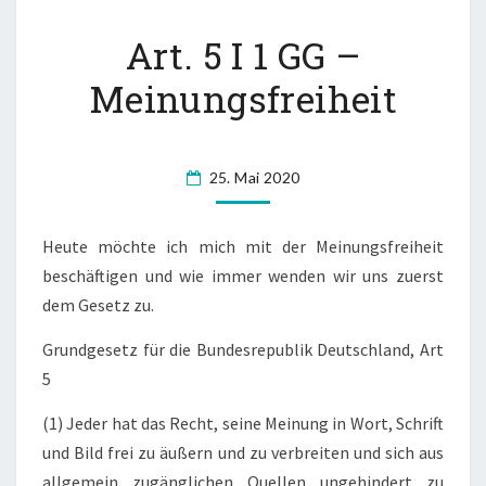
A
Art. 5 I 1 GG –
R
T
Meinungsfreiheit
.
5
I
1
25. Mai 2020
G
G
Heute möchte ich mich mit der Meinungsfreiheit
–
M
beschäftigen und wie immer wenden wir uns zuerst
E
dem Gesetz zu.
I
N
Grundgesetz für die Bundesrepublik Deutschland, Art
U
5
N
G
(1) Jeder hat das Recht, seine Meinung in Wort, Schrift
S
und Bild frei zu äußern und zu verbreiten und sich aus
F
allgemein zugänglichen Quellen ungehindert zu